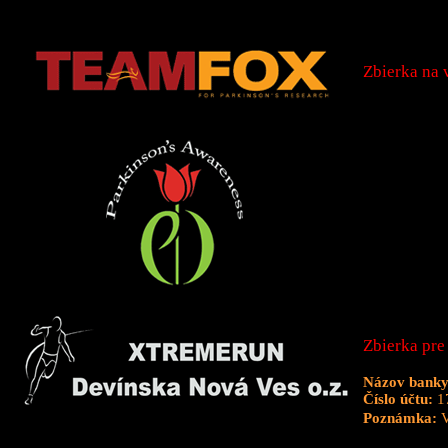
Zbierka na 
Zbierka pr
Názov banky
Číslo účtu:
1
Poznámka:
V