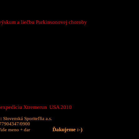
výskum a liečbu Parkinsonovej choroby
e expedíciu Xtremerun USA 2010
:
Slovenská Sporiteľňa a.s.
77904347/0900
Ďakujeme :-)
aše meno + dar